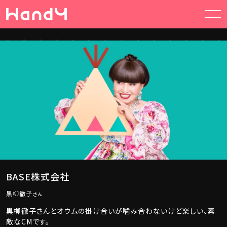
CASTING
GROUP
CSV | CSR
ABOUT US
NEWS
CONTACT
BASE株式会社
黒柳徹子
さん
黒柳徹子さんとオウムの掛け合いが噛み合わないけど楽しい、素
敵なCMです。