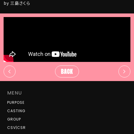
by 三島さくら
BACK
MENU
PURPOSE
CASTING
GROUP
CSV|CSR