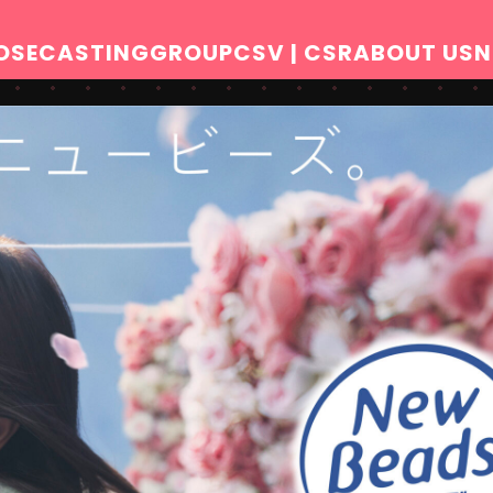
OSE
CASTING
GROUP
CSV | CSR
ABOUT US
N