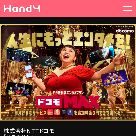
CASTING
GROUP
CSV | CSR
ABOUT US
NEWS
CONTACT
株式会社NTTドコモ